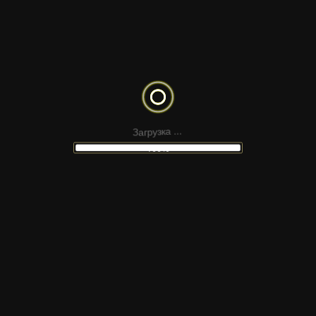
РЫЙ ЛИССАБОН СВЕРХУ
ДОЖДЬ
З
а
г
р
у
.
з
.
к
а
.
100%
НЕ НАШЛИ
ПОДХОДЯЩИЙ МАКЕТ
 сайтов Figma, шаблонов для соцсетей, презен