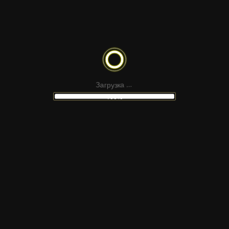
CKWAVES PACK — 10
ЗОЛОТЫЕ Ч
МАЦИЙ УДАРНЫХ ВОЛН
р
г
а
у
З
з
к
а
.
.
.
100%
НЕ НАШЛИ
ПОДХОДЯЩИЙ МАКЕТ
 сайтов Figma, шаблонов для соцсетей, презен
атериалов для монтажа — в наших каналах Tel