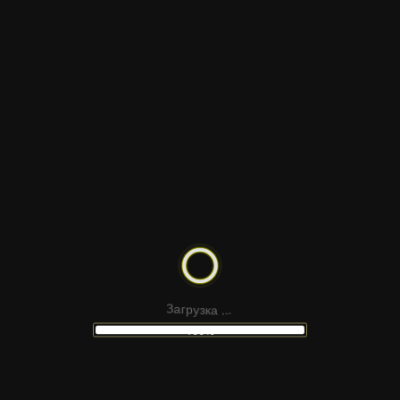
ИИ
а
к
.
з
у
.
р
.
г
а
З
100%
ШАБЛОН ДЛЯ
БИЗНЕСА
ДЛЯ МОДЫ И
КРЕАТИВНЫХ