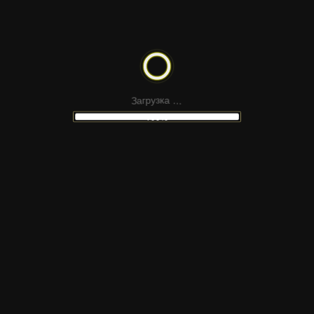
SACRAMENTO
LLETRAFERIDA
CYRILLIC
.
.
.
а
к
З
з
а
г
у
р
100%
НЕ НАШЛИ
ПОДХОДЯЩИЙ МАКЕТ
 сайтов Figma, шаблонов для соцсетей, презен
атериалов для монтажа — в наших каналах Tel
ную платформу и подпишитесь, чтобы получать