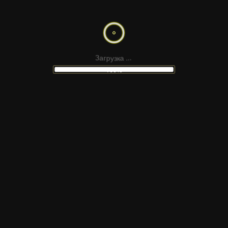
р
г
у
а
З
з
к
а
.
.
.
100%
НЕ НАШЛИ
ПОДХОДЯЩИЙ МАКЕТ
 сайтов Figma, шаблонов для соцсетей, презен
атериалов для монтажа — в наших каналах Tel
ную платформу и подпишитесь, чтобы получать
каждый день: