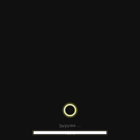
птичьего полёта: в кадре мосты, здания и
исторические кварталы. Сцена демонстрирует
красоту города и его масштаб.
ШАБЛОНЫ
ДРУГИЕ
З
.
а
.
г
.
р
у
а
з
к
100%