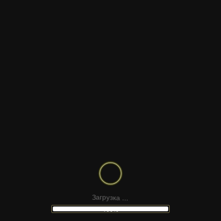
ABSTRACT MI
CELL TEXTURE
скачать в Telegram
скачат
Раздел:
Футажи для видео
Ориентация:
Горизонтальная
Формат файлов:
MOV
Описание:
Глубокая макросъёмка напоминает 
микроскопом — органические фор
переливаются, создавая атмосфе
З
а
г
р
.
у
з
.
к
а
.
роликов, логотипов или мистически
100%
идеально подходит для встраивани